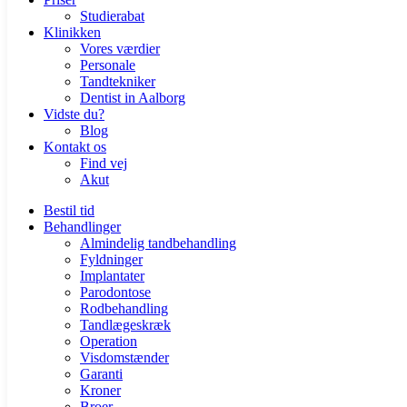
Studierabat
Klinikken
Vores værdier
Personale
Tandtekniker
Dentist in Aalborg
Vidste du?
Blog
Kontakt os
Find vej
Akut
Bestil tid
Behandlinger
Almindelig tandbehandling
Fyldninger
Implantater
Parodontose
Rodbehandling
Tandlægeskræk
Operation
Visdomstænder
Garanti
Kroner
Broer