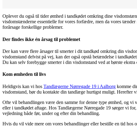
Oplever du også til tider ømhed i tandkødet omkring dine visdomstæ
visdomstænderne essentielle for vores forfædre, men da vores tænder 
forårsage forskellige problemer.
Der findes ikke én årsag til problemet
Der kan være flere årsager til smerter i dit tandkød omkring din vis
visdomstand delvist på vej, kan der også opstå betændelse i tandkødet,
Du kan selv forebygge smerter i din visdomstand ved at børste ekst
Kom ømheden til livs
Heldigvis kan vi hos
Tandlægerne Nørregade 19 i Aalborg
komme dine
visdomstand, bør du kontakte din tandlæge hurtigst muligt. Herefter vil
Ofte vil behandlingen være den samme for denne type ømhed, og vi vil
eller i tandkødet aftage. Hos Tandlægerne Nørregade 19 sørger vi for, a
vejledning både før, under og efter din behandling.
Hvis du vil vide mere om vores behandlinger eller bestille en tid hos 