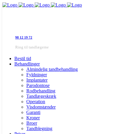
98 12 19 72
Ring til tandlægerne
Bestil tid
Behandlinger
Almindelig tandbehandling
Fyldninger
Implantater
Parodontose
Rodbehandling
Tandlægeskræk
Operation
Visdomstænder
Garanti
Kroner
Broer
Tandblegning
Priser