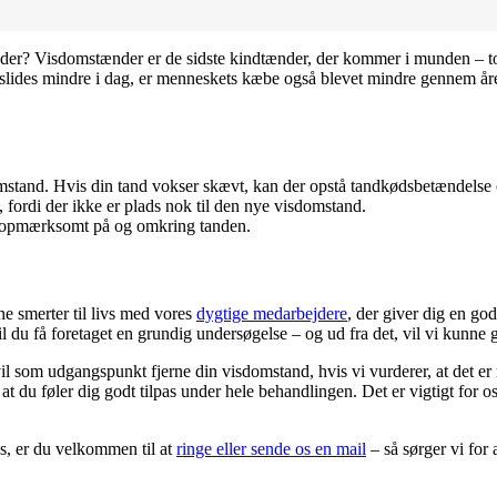
nder? Visdomstænder er de sidste kindtænder, der kommer i munden – t
slides mindre i dag, er menneskets kæbe også blevet mindre gennem åre
domstand. Hvis din tand vokser skævt, kan der opstå tandkødsbetændels
 fordi der ikke er plads nok til den nye visdomstand.
ra opmærksomt på og omkring tanden.
 smerter til livs med vores
dygtige medarbejdere
, der giver dig en g
 du få foretaget en grundig undersøgelse – og ud fra det, vil vi kunne g
 som udgangspunkt fjerne din visdomstand, hvis vi vurderer, at det er 
t du føler dig godt tilpas under hele behandlingen. Det er vigtigt for o
os, er du velkommen til at
ringe eller sende os en mail
– så sørger vi for 