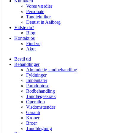
Klinikken
Vores værdier
Personale
Tandtekniker
Dentist in Aalborg
Vidste du?
Blog
Kontakt os
Find vej
Akut
Bestil tid
Behandlinger
Almindelig tandbehandling
Fyldninger
Implantater
Parodontose
Rodbehandling
Tandlægeskræk
Operation
Visdomstænder
Garanti
Kroner
Broer
Tandblegning