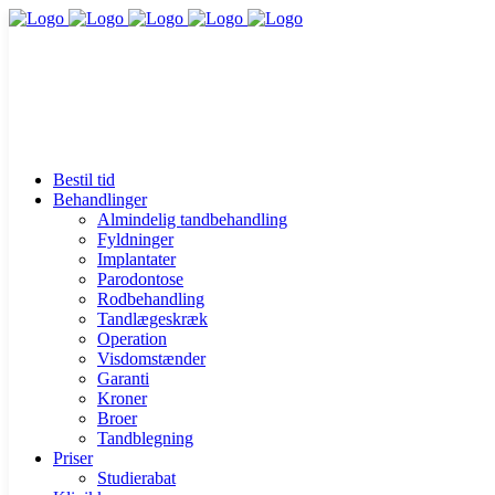
Bestil tid
Behandlinger
Almindelig tandbehandling
Fyldninger
Implantater
Parodontose
Rodbehandling
Tandlægeskræk
Operation
Visdomstænder
Garanti
Kroner
Broer
Tandblegning
Priser
Studierabat