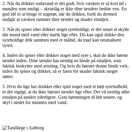
2. Når du drikker sodavand er det godt, hvis væsken er så kort tid i
munden som muligt – skruelåg er ikke dine tænders bedste ven. En
god idé er at bruge et sugerør, når du drikker, fordi du dermed
undgår at væsken rammer dine tænder og skader emaljen.
3. Når du spiser eller drikker noget syreholdigt, er det smart at skylle
din mund med vand eller mælk lige efter. Du kan også drikke den
syreholdige drik sammen med et måltid, da mad kan neutralisere
syren.
4. Inden du spiser eller drikker noget med syre i, skal du ikke børste
tænder inden. Dine tænder har nemlig en hinde på emaljen, som
faktisk beskytter mod ætsning. Og hvis du børster denne hinde væk,
inden du spiser og drikker, så er faren for skader faktisk meget
større.
5. Hvis du lige har drukket eller spist noget med et højt syreindhold,
er det vigtigt, at du ikke børster tænder lige efter. Det vil nemlig slibe
emaljen på tanden yderligere. Gem børstningen til lidt senere, og
skyl i stedet for munden med vand.