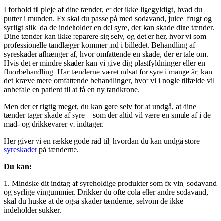
I forhold til pleje af dine tænder, er det ikke ligegyldigt, hvad du
putter i munden. Fx skal du passe på med sodavand, juice, frugt og
syrligt slik, da de indeholder en del syre, der kan skade dine tænder.
Dine tænder kan ikke reparere sig selv, og det er her, hvor vi som
professionelle tandlæger kommer ind i billedet. Behandling af
syreskader afhænger af, hvor omfattende en skade, der er tale om.
Hvis det er mindre skader kan vi give dig plastfyldninger eller en
fluorbehandling. Har tænderne været udsat for syre i mange år, kan
det kræve mere omfattende behandlinger, hvor vi i nogle tilfælde vil
anbefale en patient til at få en ny tandkrone.
Men der er rigtig meget, du kan gøre selv for at undgå, at dine
tænder tager skade af syre – som der altid vil være en smule af i de
mad- og drikkevarer vi indtager.
Her giver vi en række gode råd til, hvordan du kan undgå store
syreskader
på tænderne.
Du kan:
1. Mindske dit indtag af syreholdige produkter som fx vin, sodavand
og syrlige vingummier. Drikker du ofte cola eller andre sodavand,
skal du huske at de også skader tænderne, selvom de ikke
indeholder sukker.