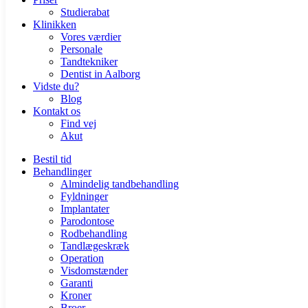
Studierabat
Klinikken
Vores værdier
Personale
Tandtekniker
Dentist in Aalborg
Vidste du?
Blog
Kontakt os
Find vej
Akut
Bestil tid
Behandlinger
Almindelig tandbehandling
Fyldninger
Implantater
Parodontose
Rodbehandling
Tandlægeskræk
Operation
Visdomstænder
Garanti
Kroner
Broer