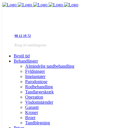
98 12 19 72
Ring til tandlægerne
Bestil tid
Behandlinger
Almindelig tandbehandling
Fyldninger
Implantater
Parodontose
Rodbehandling
Tandlægeskræk
Operation
Visdomstænder
Garanti
Kroner
Broer
Tandblegning
Priser