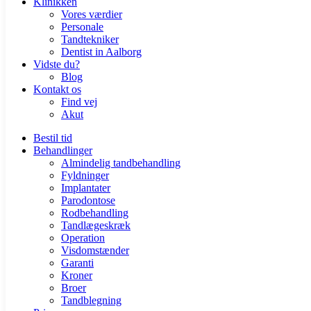
Klinikken
Vores værdier
Personale
Tandtekniker
Dentist in Aalborg
Vidste du?
Blog
Kontakt os
Find vej
Akut
Bestil tid
Behandlinger
Almindelig tandbehandling
Fyldninger
Implantater
Parodontose
Rodbehandling
Tandlægeskræk
Operation
Visdomstænder
Garanti
Kroner
Broer
Tandblegning