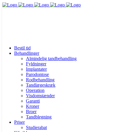
Bestil tid
Behandlinger
Almindelig tandbehandling
Fyldninger
Implantater
Parodontose
Rodbehandling
Tandlægeskræk
Operation
Visdomstænder
Garanti
Kroner
Broer
Tandblegning
Priser
Studierabat